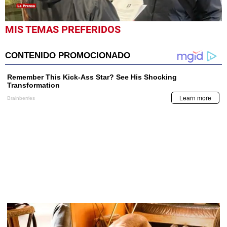
0
MIS TEMAS PREFERIDOS
seconds
of
56
seconds