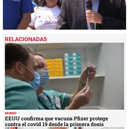
0
seconds
of
1
minute,
32
seconds
MUNDO
EEUU confirma que vacuna Pfizer protege
contra el covid 19 desde la primera dosis