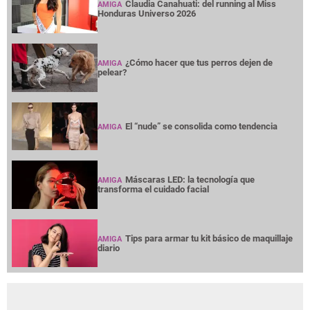
Claudia Canahuati: del running al Miss
AMIGA
Honduras Universo 2026
¿Cómo hacer que tus perros dejen de
AMIGA
pelear?
El “nude” se consolida como tendencia
AMIGA
Máscaras LED: la tecnología que
AMIGA
transforma el cuidado facial
Tips para armar tu kit básico de maquillaje
AMIGA
diario