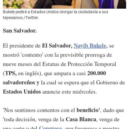
Bukele pedirá a Estados Unidos otorgar la ciudadanía a sus
tepesianos./Twitter.
San Salvador.
El Salvador,
Nayib Bukele
,
El presidente de
se
mostró 'contento' con la previsible prorroga de
nueve meses del Estatus de Protección Temporal
TPS,
200.000
(
en inglés), que ampara a casi
salvadoreños y
la cual se espera que el Gobierno de
Estados Unidos
anuncie este miércoles.
beneficio'
'Nos sentimos contentos con el
, dado que
Casa Blanca
'toda decisión, venga de la
, venga de
Congreso
,
una corte o del
que favorezca a nuestra