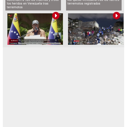
los heridos en Venezuela tras
terremotos registrados
terremotos