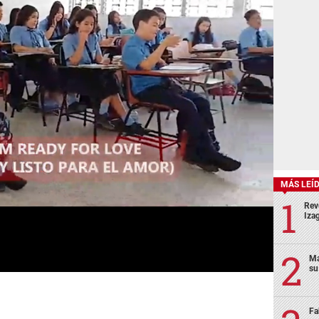
MÁS LEÍ
Rev
Izag
Ma
su
Fa