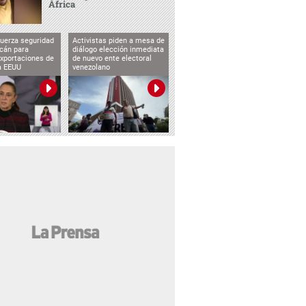
África
uerza seguridad
Activistas piden a mesa de
cán para
diálogo elección inmediata
exportaciones de
de nuevo ente electoral
a EEUU
venezolano