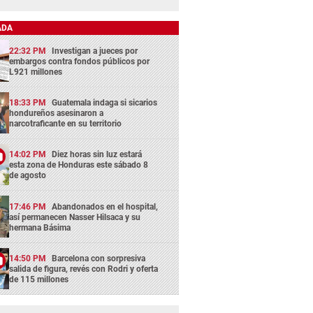
ADA
22:32 PM
Investigan a jueces por
embargos contra fondos públicos por
L921 millones
18:33 PM
Guatemala indaga si sicarios
hondureños asesinaron a
narcotraficante en su territorio
14:02 PM
Diez horas sin luz estará
esta zona de Honduras este sábado 8
de agosto
17:46 PM
Abandonados en el hospital,
así permanecen Nasser Hilsaca y su
hermana Básima
14:50 PM
Barcelona con sorpresiva
salida de figura, revés con Rodri y oferta
de 115 millones