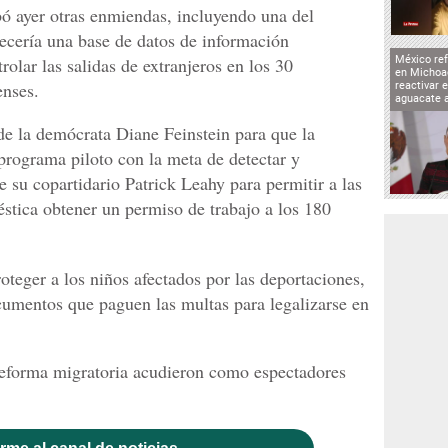
 ayer otras enmiendas, incluyendo una del
ecería una base de datos de información
rolar las salidas de extranjeros en los 30
México ref
en Michoa
enses.
reactivar 
aguacate 
e la demócrata Diane Feinstein para que la
programa piloto con la meta de detectar y
de su copartidario Patrick Leahy para permitir a las
stica obtener un permiso de trabajo a los 180
teger a los niños afectados por las deportaciones,
ocumentos que paguen las multas para legalizarse en
reforma migratoria acudieron como espectadores