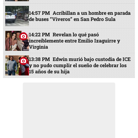
14:57 PM
Acribillan a un hombre en parada
de buses “Viveros” en San Pedro Sula
14:22 PM
Revelan lo qué pasó
increíblemente entre Emilio Izaguirre y
Virginia
13:38 PM
Edwin murió bajo custodia de ICE
y no pudo cumplir el sueño de celebrar los
15 años de su hija