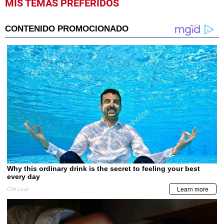
MIS TEMAS PREFERIDOS
seconds
of
1
minute,
30
seconds