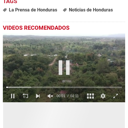
La Prensa de Honduras
Noticias de Honduras
VIDEOS RECOMENDADOS
0
seconds
of
2
minutes,
11