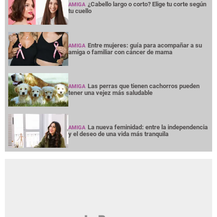
¿Cabello largo o corto? Elige tu corte según
AMIGA
tu cuello
Entre mujeres: guía para acompañar a su
AMIGA
amiga o familiar con cáncer de mama
Las perras que tienen cachorros pueden
AMIGA
tener una vejez más saludable
La nueva feminidad: entre la independencia
AMIGA
y el deseo de una vida más tranquila