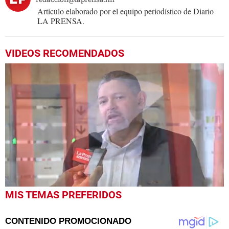
Artículo elaborado por el equipo periodístico de Diario
LA PRENSA.
VIDEOS RECOMENDADOS
0
MIS TEMAS PREFERIDOS
seconds
of
1
minute,