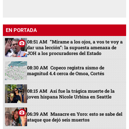
EN PORTADA
08:51 AM
“Mírame a los ojos, a vos te voy a
dar una lección”: la supuesta amenaza de
JOH a los procuradores del Estado
08:30 AM
Copeco registra sismo de
magnitud 4.4 cerca de Omoa, Cortés
08:15 AM
Así fue la trágica muerte de la
joven hispana Nicole Urbina en Seattle
06:39 AM
Masacre en Yoro: esto se sabe del
ataque que dejó seis muertos