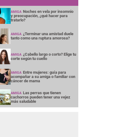
Noches en vela por insomnio
AMIGA
y preocupación, ¿qué hacer para
tratarlo?
¿Terminar una amistad duele
AMIGA
tanto como una ruptura amorosa?
¿Cabello largo o corto? Elige tu
AMIGA
corte según tu cuello
Entre mujeres: guía para
AMIGA
acompañar a su amiga o familiar con
cáncer de mama
Las perras que tienen
AMIGA
cachorros pueden tener una vejez
más saludable