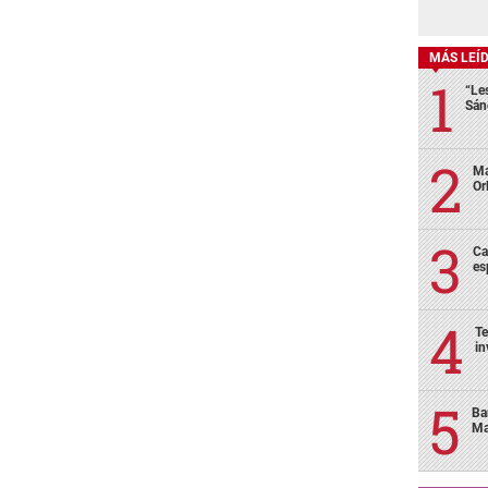
MÁS LEÍ
“Le
Sán
Ma
Or
Ca
es
Te
in
Ba
Ma