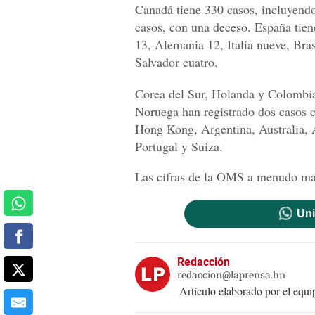
Canadá tiene 330 casos, incluyend
casos, con una deceso. España tie
13, Alemania 12, Italia nueve, Bras
Salvador cuatro.
Corea del Sur, Holanda y Colombia
Noruega han registrado dos casos 
Hong Kong, Argentina, Australia, 
Portugal y Suiza.
Las cifras de la OMS a menudo marc
Uni
Redacción
redaccion@laprensa.hn
Artículo elaborado por el eq