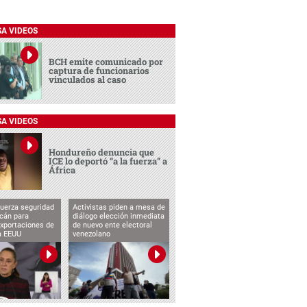
SA VIDEOS
BCH emite comunicado por
captura de funcionarios
vinculados al caso
SA VIDEOS
Hondureño denuncia que
ICE lo deportó “a la fuerza” a
África
uerza seguridad
Activistas piden a mesa de
cán para
diálogo elección inmediata
exportaciones de
de nuevo ente electoral
a EEUU
venezolano