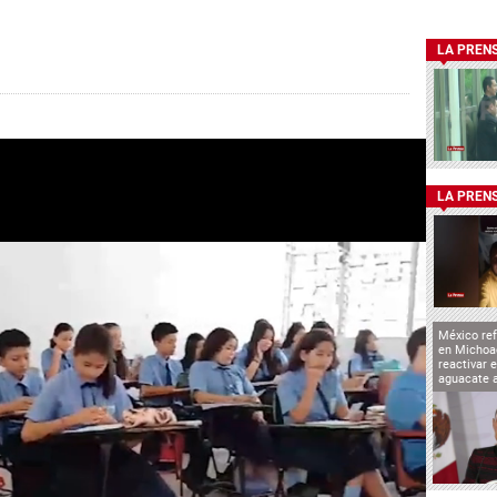
LA PREN
LA PREN
México ref
en Michoa
reactivar 
aguacate 