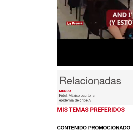
0
seconds
of
9
minutes,
18
seconds
Volume
0%
MUNDO
Fidel: México ocultó la
epidemia de gripe A
MIS TEMAS PREFERIDOS