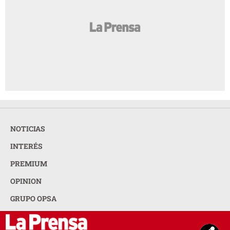
NOTICIAS
INTERÉS
PREMIUM
OPINION
GRUPO OPSA