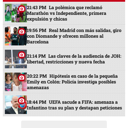
21:43 PM
La polémica que reclamó
Marathón vs Independiente, primera
expulsión y chicas
19:56 PM
Real Madrid con más salidas, giro
con Diomande y ofrecen millones al
Barcelona
21:14 PM
Las claves de la audiencia de JOH:
libertad, restricciones y nueva fecha
20:22 PM
Hipótesis en caso de la pequeña
Emily en Colón: Policía investiga posibles
amenazas
18:44 PM
UEFA sacude a FIFA: amenaza a
Infantino tras su plan y destapan peticiones