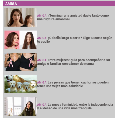
AMIGA
¿Terminar una amistad duele tanto como
AMIGA
una ruptura amorosa?
¿Cabello largo o corto? Elige tu corte según
AMIGA
tu cuello
Entre mujeres: guía para acompañar a su
AMIGA
amiga o familiar con cáncer de mama
Las perras que tienen cachorros pueden
AMIGA
tener una vejez más saludable
La nueva feminidad: entre la independencia
AMIGA
y el deseo de una vida más tranquila