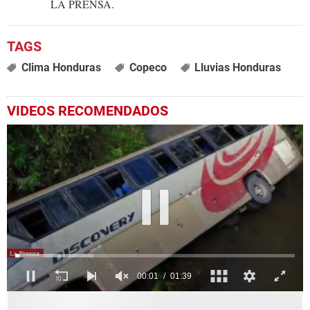
LA PRENSA.
Clima Honduras
Copeco
Lluvias Honduras
VIDEOS RECOMENDADOS
0
seconds