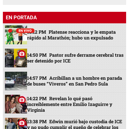
EN PORTADA
13:12 PM
Platense reacciona y le empata
rápido al Marathón; hubo un expulsado
14:50 PM
Pastor sufre derrame cerebral tras
ser detenido por ICE
14:57 PM
Acribillan a un hombre en parada
de buses “Viveros” en San Pedro Sula
14:22 PM
Revelan lo qué pasó
increíblemente entre Emilio Izaguirre y
Virginia
13:38 PM
Edwin murió bajo custodia de ICE
y no pudo cumplir el sueño de celebrar los