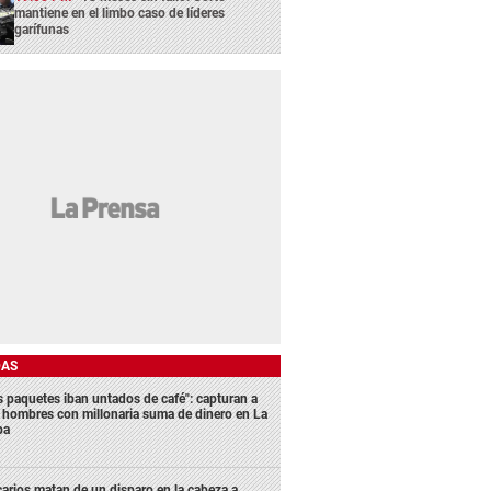
mantiene en el limbo caso de líderes
garífunas
DAS
s paquetes iban untados de café": capturan a
s hombres con millonaria suma de dinero en La
ba
carios matan de un disparo en la cabeza a