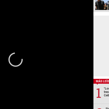
MÁS LEÍ
"Lo
tre
Cei
Si