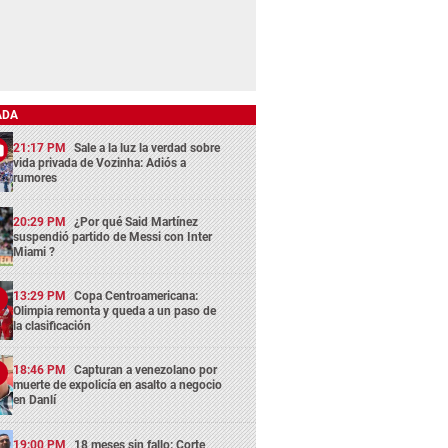
ADA
21:17 PM
Sale a la luz la verdad sobre
vida privada de Vozinha: Adiós a
rumores
20:29 PM
¿Por qué Said Martínez
suspendió partido de Messi con Inter
Miami ?
13:29 PM
Copa Centroamericana:
Olimpia remonta y queda a un paso de
la clasificación
18:46 PM
Capturan a venezolano por
muerte de expolicía en asalto a negocio
en Danlí
19:00 PM
18 meses sin fallo: Corte