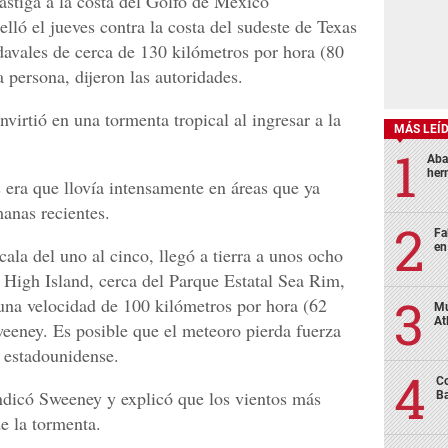
stiga a la costa del Golfo de México
elló el jueves contra la costa del sudeste de Texas
davales de cerca de 130 kilómetros por hora (80
 persona, dijeron las autoridades.
nvirtió en una tormenta tropical al ingresar a la
MÁS LEÍ
Aba
her
 era que llovía intensamente en áreas que ya
anas recientes.
Fa
en
cala del uno al cinco, llegó a tierra a unos ocho
e High Island, cerca del Parque Estatal Sea Rim,
 una velocidad de 100 kilómetros por hora (62
Mu
At
weeney. Es posible que el meteoro pierda fuerza
o estadounidense.
Co
ndicó Sweeney y explicó que los vientos más
Ba
e la tormenta.