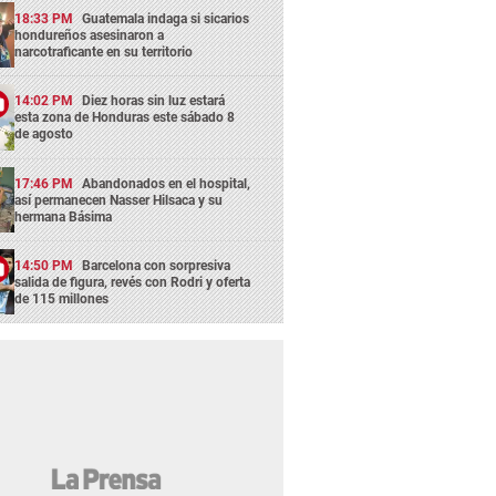
18:33 PM
Guatemala indaga si sicarios
hondureños asesinaron a
narcotraficante en su territorio
14:02 PM
Diez horas sin luz estará
esta zona de Honduras este sábado 8
de agosto
17:46 PM
Abandonados en el hospital,
así permanecen Nasser Hilsaca y su
hermana Básima
14:50 PM
Barcelona con sorpresiva
salida de figura, revés con Rodri y oferta
de 115 millones