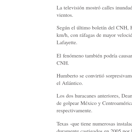
La televisión mostró calles inunda
vientos.
Según el último boletín del CNH, 
km/h, con ráfagas de mayor velocid
Lafayette.
El fenómeno también podría causar 
CNH.
Humberto se convirtió sorpresivame
el Atlántico.
Los dos huracanes anteriores, Dean
de golpear México y Centroamérica
respectivamente.
Texas -que tiene numerosas instalac
duramente castigados en 2005 por l