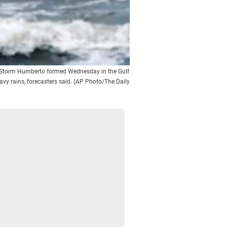
cal Storm Humberto formed Wednesday in the Gulf
vy rains, forecasters said. (AP Photo/The Daily