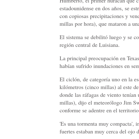
Humberto, el primer huracán que ca
estadounidense en dos años, se estr
con copiosas precipitaciones y ven
millas por hora), que mataron a una
El sistema se debilitó luego y se co
región central de Luisiana.
La principal preocupación en Texas
habían sufrido inundaciones en sem
El ciclón, de categoría uno en la es
kilómetros (cinco millas) al este d
donde las ráfagas de viento tenían
millas), dijo el meteorólogo Jim S
conforme se adentre en el territori
'Es una tormenta muy compacta', i
fuertes estaban muy cerca del ojo d