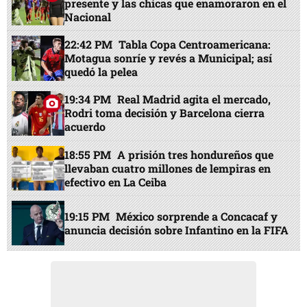
presente y las chicas que enamoraron en el
Nacional
22:42 PM
Tabla Copa Centroamericana:
Motagua sonríe y revés a Municipal; así
quedó la pelea
19:34 PM
Real Madrid agita el mercado,
Rodri toma decisión y Barcelona cierra
acuerdo
18:55 PM
A prisión tres hondureños que
llevaban cuatro millones de lempiras en
efectivo en La Ceiba
19:15 PM
México sorprende a Concacaf y
anuncia decisión sobre Infantino en la FIFA