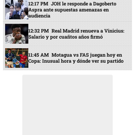
12:17 PM
JOH le responde a Dagoberto
Aspra ante supuestas amenazas en
audiencia
12:32 PM
Real Madrid renueva a Vinicius:
Salario y por cuañtos años firmó
11:45 AM
Motagua vs FAS juegan hoy en
Copa: Inusual hora y dónde ver su partido