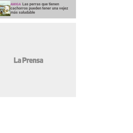
Las perras que tienen
AMIGA
cachorros pueden tener una vejez
más saludable