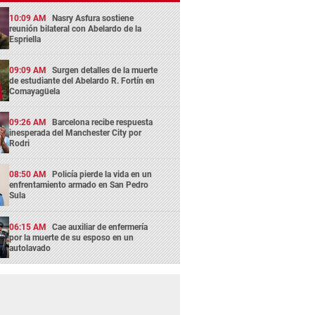
10:09 AM
Nasry Asfura sostiene
reunión bilateral con Abelardo de la
Espriella
09:09 AM
Surgen detalles de la muerte
de estudiante del Abelardo R. Fortín en
Comayagüela
09:26 AM
Barcelona recibe respuesta
inesperada del Manchester City por
Rodri
08:50 AM
Policía pierde la vida en un
enfrentamiento armado en San Pedro
Sula
06:15 AM
Cae auxiliar de enfermería
por la muerte de su esposo en un
autolavado