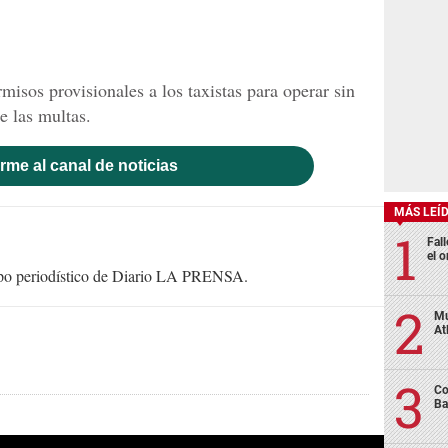
isos provisionales a los taxistas para operar sin
e las multas.
rme al canal de noticias
MÁS LEÍ
Fall
el o
uipo periodístico de Diario LA PRENSA.
Mu
At
Co
Ba