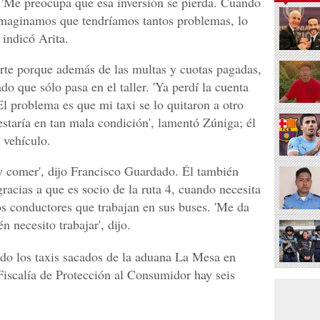
 'Me preocupa que esa inversión se pierda. Cuando
 imaginamos que tendríamos tantos problemas, lo
 indicó Arita.
rte porque además de las multas y cuotas pagadas,
ado que sólo pasa en el taller. 'Ya perdí la cuenta
El problema es que mi taxi se lo quitaron a otro
staría en tan mala condición', lamentó Zúniga; él
 vehículo.
y comer', dijo Francisco Guardado. Él también
gracias a que es socio de la ruta 4, cuando necesita
os conductores que trabajan en sus buses. 'Me da
n necesito trabajar', dijo.
do los taxis sacados de la aduana La Mesa en
 Fiscalía de Protección al Consumidor hay seis