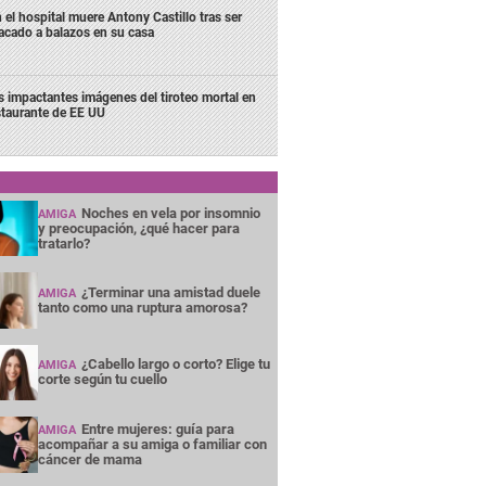
 el hospital muere Antony Castillo tras ser
acado a balazos en su casa
s impactantes imágenes del tiroteo mortal en
staurante de EE UU
Noches en vela por insomnio
AMIGA
y preocupación, ¿qué hacer para
tratarlo?
¿Terminar una amistad duele
AMIGA
tanto como una ruptura amorosa?
¿Cabello largo o corto? Elige tu
AMIGA
corte según tu cuello
Entre mujeres: guía para
AMIGA
acompañar a su amiga o familiar con
cáncer de mama