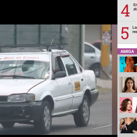
En
at
La
re
AMIGA