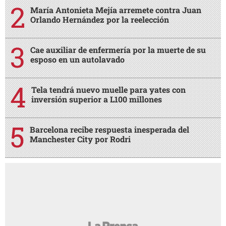
MÁS LEÍDAS
“Les vamos a caer a golpes”: El relato de Bryan
Sánchez, hondureño deportado de EE UU a África
María Antonieta Mejía arremete contra Juan
Orlando Hernández por la reelección
Cae auxiliar de enfermería por la muerte de su
esposo en un autolavado
Tela tendrá nuevo muelle para yates con
inversión superior a L100 millones