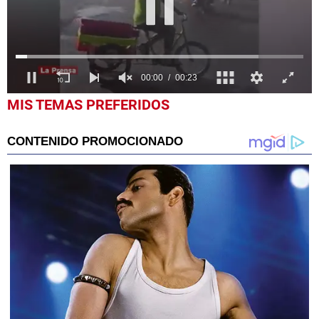
0
seconds
of
23
seconds
MIS TEMAS PREFERIDOS