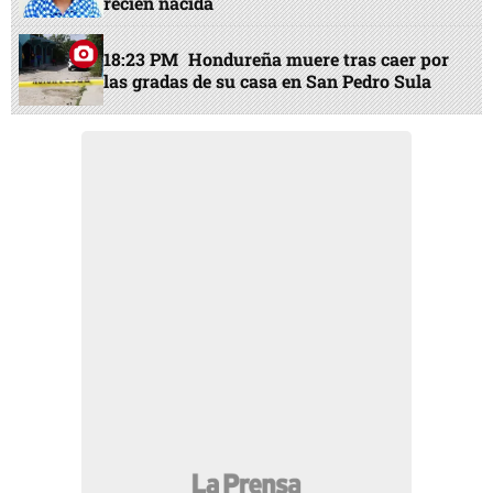
Olanchito, Yoro
20:16 PM
“Mamá, ya me voy”: el sueño que
dejó marcada a la madre de Harold,
asesinado en Santa Rita
18:43 PM
Del Motagua a segunda,
hondureño se va del Barça y noticia en
Olimpia
19:00 PM
Las pruebas que acorralan a
acusada de matar a puñaladas a su hija
recién nacida
18:23 PM
Hondureña muere tras caer por
las gradas de su casa en San Pedro Sula