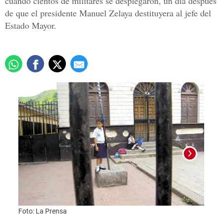
cuando cientos de militares se desplegaron, un día después
de que el presidente Manuel Zelaya destituyera al jefe del
Estado Mayor.
Foto:
Foto: La Prensa