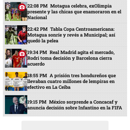
22:08 PM
Motagua celebra, exOlimpia
presente y las chicas que enamoraron en el
Nacional
22:42 PM
Tabla Copa Centroamericana:
Motagua sonríe y revés a Municipal; así
quedó la pelea
19:34 PM
Real Madrid agita el mercado,
Rodri toma decisión y Barcelona cierra
acuerdo
18:55 PM
A prisión tres hondureños que
llevaban cuatro millones de lempiras en
efectivo en La Ceiba
19:15 PM
México sorprende a Concacaf y
anuncia decisión sobre Infantino en la FIFA