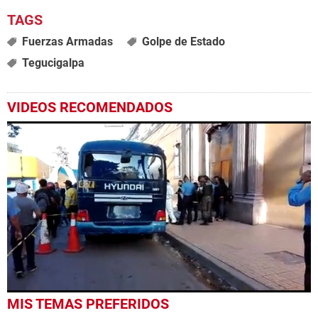
Fuerzas Armadas
Golpe de Estado
Tegucigalpa
VIDEOS RECOMENDADOS
0
MIS TEMAS PREFERIDOS
seconds