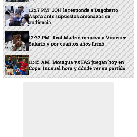
12:17 PM
JOH le responde a Dagoberto
Aspra ante supuestas amenazas en
audiencia
12:32 PM
Real Madrid renueva a Vinicius:
Salario y por cuañtos años firmó
11:45 AM
Motagua vs FAS juegan hoy en
Copa: Inusual hora y dónde ver su partido