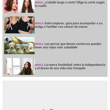
¿Cabello largo o corto? Elige tu corte según
AMIGA
tu cuello
Entre mujeres: guía para acompañar a su
AMIGA
amiga o familiar con cáncer de mama
Las perras que tienen cachorros pueden
AMIGA
tener una vejez más saludable
La nueva feminidad: entre la independencia
AMIGA
y el deseo de una vida más tranquila