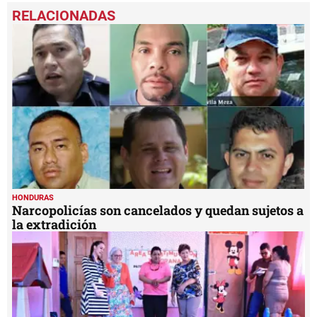
seconds
of
54
seconds
HONDURAS
Narcopolicías son cancelados y quedan sujetos a
la extradición