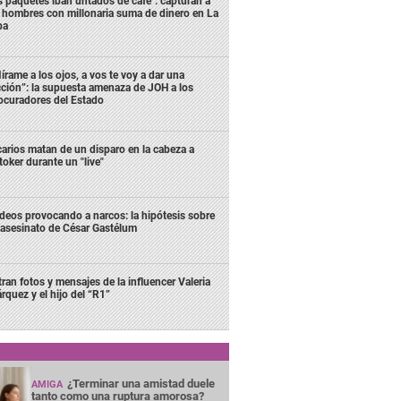
s paquetes iban untados de café": capturan a
s hombres con millonaria suma de dinero en La
ba
írame a los ojos, a vos te voy a dar una
cción”: la supuesta amenaza de JOH a los
ocuradores del Estado
carios matan de un disparo en la cabeza a
ktoker durante un "live"
deos provocando a narcos: la hipótesis sobre
 asesinato de César Gastélum
ltran fotos y mensajes de la influencer Valeria
rquez y el hijo del “R1”
¿Terminar una amistad duele
AMIGA
tanto como una ruptura amorosa?