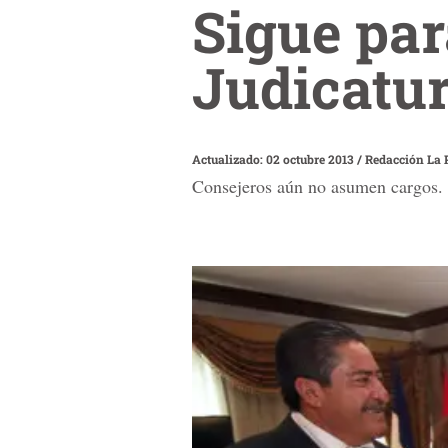
Sigue par
Judicatu
Actualizado: 02 octubre 2013
/
Redacción La 
Consejeros aún no asumen cargos.