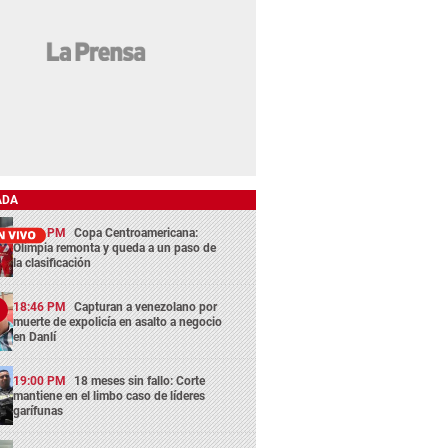
ADA
13:29 PM
Copa Centroamericana:
Olimpia remonta y queda a un paso de
la clasificación
18:46 PM
Capturan a venezolano por
muerte de expolicía en asalto a negocio
en Danlí
19:00 PM
18 meses sin fallo: Corte
mantiene en el limbo caso de líderes
garífunas