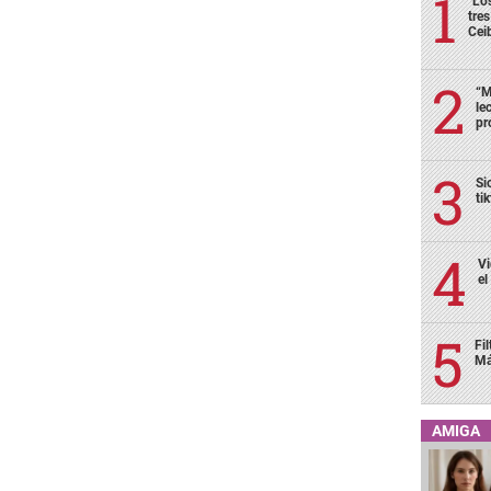
"Lo
tre
Cei
“M
le
pr
Si
ti
Vi
el
Fi
Má
AMIGA