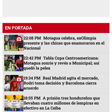
EN PORTADA
22:08 PM
Motagua celebra, exOlimpia
presente y las chicas que enamoraron en el
Nacional
22:42 PM
Tabla Copa Centroamericana:
Motagua sonríe y revés a Municipal; así
quedó la pelea
19:34 PM
Real Madrid agita el mercado,
Rodri toma decisión y Barcelona cierra
acuerdo
18:55 PM
A prisión tres hondureños que
llevaban cuatro millones de lempiras en
efectivo en La Ceiba