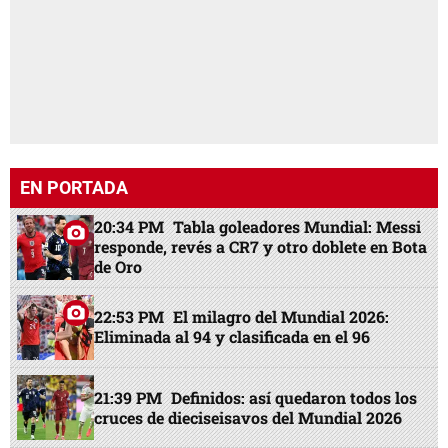
EN PORTADA
20:34 PM
Tabla goleadores Mundial: Messi
responde, revés a CR7 y otro doblete en Bota
de Oro
22:53 PM
El milagro del Mundial 2026:
Eliminada al 94 y clasificada en el 96
21:39 PM
Definidos: así quedaron todos los
cruces de dieciseisavos del Mundial 2026