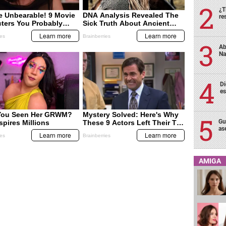
¿T
re
Ab
Na
Di
es
Gu
as
AMIGA