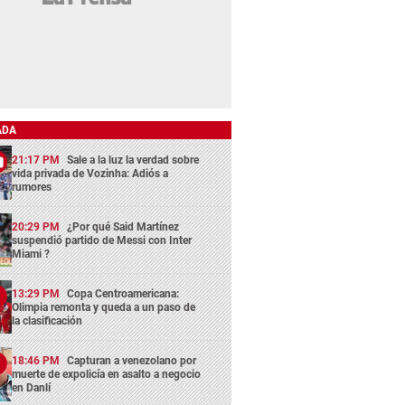
ADA
21:17 PM
Sale a la luz la verdad sobre
vida privada de Vozinha: Adiós a
rumores
20:29 PM
¿Por qué Said Martínez
suspendió partido de Messi con Inter
Miami ?
13:29 PM
Copa Centroamericana:
Olimpia remonta y queda a un paso de
la clasificación
18:46 PM
Capturan a venezolano por
muerte de expolicía en asalto a negocio
en Danlí