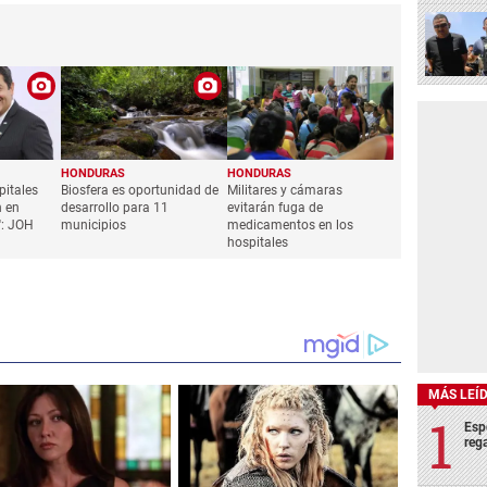
HONDURAS
HONDURAS
pitales
Biosfera es oportunidad de
Militares y cámaras
n en
desarrollo para 11
evitarán fuga de
': JOH
municipios
medicamentos en los
hospitales
MÁS LEÍ
Esp
rega