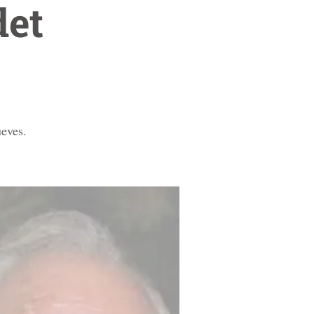
det
ueves.