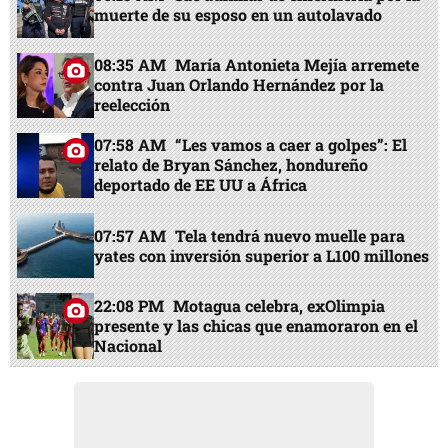
muerte de su esposo en un autolavado
08:35 AM
María Antonieta Mejía arremete
contra Juan Orlando Hernández por la
reelección
07:58 AM
“Les vamos a caer a golpes”: El
relato de Bryan Sánchez, hondureño
deportado de EE UU a África
07:57 AM
Tela tendrá nuevo muelle para
yates con inversión superior a L100 millones
22:08 PM
Motagua celebra, exOlimpia
presente y las chicas que enamoraron en el
Nacional