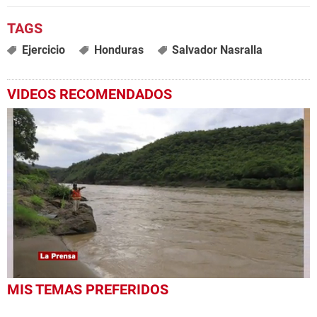
Ejercicio
Honduras
Salvador Nasralla
VIDEOS RECOMENDADOS
0
MIS TEMAS PREFERIDOS
seconds
of
1