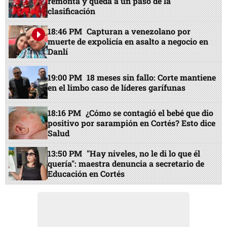
remonta y queda a un paso de la
clasificación
18:46 PM
Capturan a venezolano por
muerte de expolicía en asalto a negocio en
Danlí
19:00 PM
18 meses sin fallo: Corte mantiene
en el limbo caso de líderes garífunas
18:16 PM
¿Cómo se contagió el bebé que dio
positivo por sarampión en Cortés? Esto dice
Salud
13:50 PM
"Hay niveles, no le di lo que él
quería": maestra denuncia a secretario de
Educación en Cortés