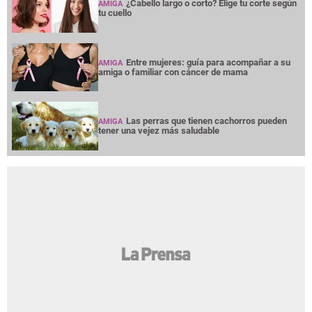
¿Cabello largo o corto? Elige tu corte según
AMIGA
tu cuello
Entre mujeres: guía para acompañar a su
AMIGA
amiga o familiar con cáncer de mama
Las perras que tienen cachorros pueden
AMIGA
tener una vejez más saludable