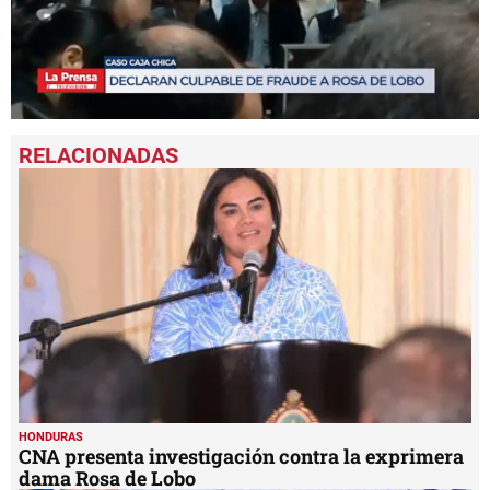
0
seconds
of
1
minute,
16
seconds
HONDURAS
CNA presenta investigación contra la exprimera
dama Rosa de Lobo