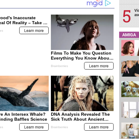
Vi
as
AMIGA