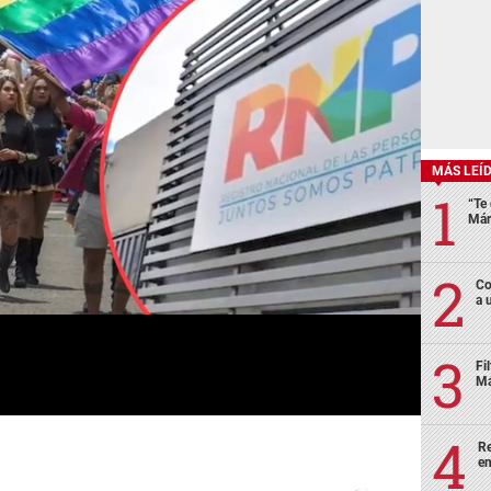
MÁS LEÍ
“Te 
Már
Co
a 
Fi
Má
Re
en