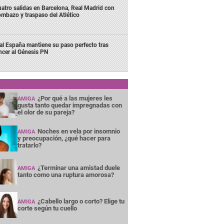
atro salidas en Barcelona, Real Madrid con
mbazo y traspaso del Atlético
al España mantiene su paso perfecto tras
ncer al Génesis PN
¿Por qué a las mujeres les
AMIGA
gusta tanto quedar impregnadas con
el olor de su pareja?
Noches en vela por insomnio
AMIGA
y preocupación, ¿qué hacer para
tratarlo?
¿Terminar una amistad duele
AMIGA
tanto como una ruptura amorosa?
¿Cabello largo o corto? Elige tu
AMIGA
corte según tu cuello