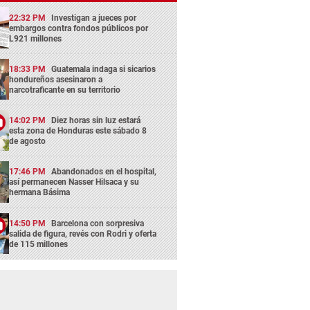
22:32 PM
Investigan a jueces por
embargos contra fondos públicos por
L921 millones
18:33 PM
Guatemala indaga si sicarios
hondureños asesinaron a
narcotraficante en su territorio
14:02 PM
Diez horas sin luz estará
esta zona de Honduras este sábado 8
de agosto
17:46 PM
Abandonados en el hospital,
así permanecen Nasser Hilsaca y su
hermana Básima
14:50 PM
Barcelona con sorpresiva
salida de figura, revés con Rodri y oferta
de 115 millones