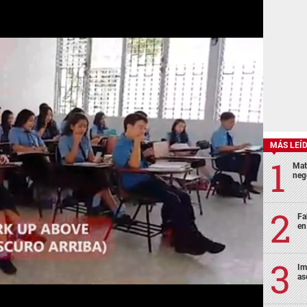
MÁS LEÍ
Mat
neg
Fa
en
Im
as