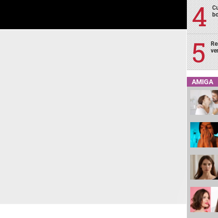
Cu
bo
Re
ve
AMIGA