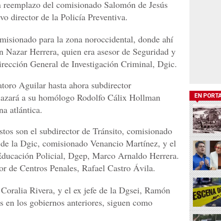
n reemplazo del comisionado Salomón de Jesús
vo director de la Policía Preventiva.
isionado para la zona noroccidental, donde ahí
n Nazar Herrera, quien era asesor de Seguridad y
Dirección General de Investigación Criminal, Dgic.
toro Aguilar hasta ahora subdirector
mplazará a su homólogo Rodolfo Cálix Hollman
EN PORT
a atlántica.
stos son el subdirector de Tránsito, comisionado
de la Dgic, comisionado Venancio Martínez, y el
 Educación Policial, Dgep, Marco Arnaldo Herrera.
tor de Centros Penales, Rafael Castro Ávila.
, Coralia Rivera, y el ex jefe de la Dgsei, Ramón
s en los gobiernos anteriores, siguen como