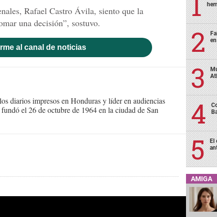
her
nales, Rafael Castro Ávila, siento que la
tomar una decisión”, sostuvo.
Fa
en
rme al canal de noticias
Mu
At
s diarios impresos en Honduras y líder en audiencias
Co
Se fundó el 26 de octubre de 1964 en la ciudad de San
Ba
El
an
AMIGA