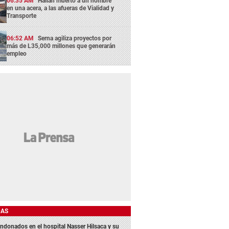
06:35 AM
Hallan muerto a un hombre
en una acera, a las afueras de Vialidad y
Transporte
06:52 AM
Serna agiliza proyectos por
más de L35,000 millones que generarán
empleo
DAS
ndonados en el hospital Nasser Hilsaca y su