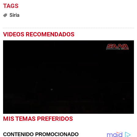
Siria
VIDEOS RECOMENDADOS
0
MIS TEMAS PREFERIDOS
seconds
of
49
seconds