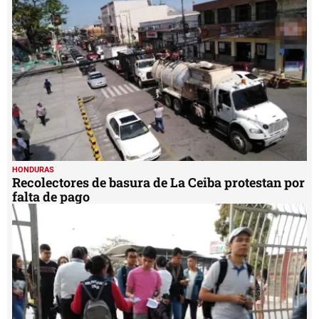
1
minute,
12
seconds
HONDURAS
Recolectores de basura de La Ceiba protestan por
falta de pago