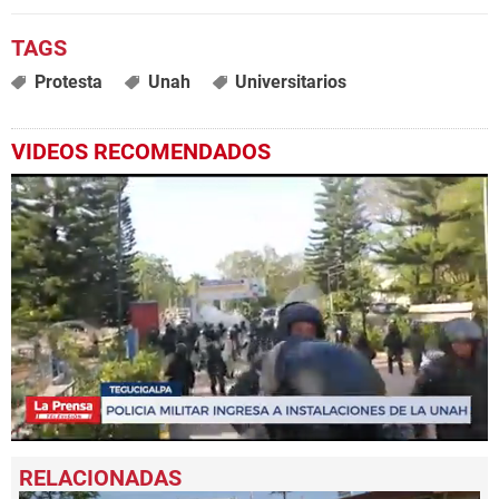
Protesta
Unah
Universitarios
VIDEOS RECOMENDADOS
0
seconds
of