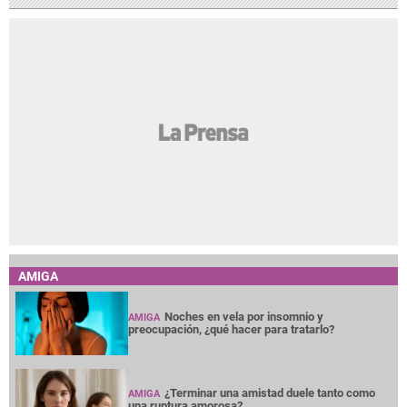
AMIGA
Noches en vela por insomnio y
AMIGA
preocupación, ¿qué hacer para tratarlo?
¿Terminar una amistad duele tanto como
AMIGA
una ruptura amorosa?