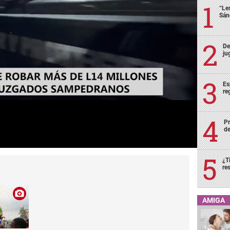
“Le
Sán
De
ju
Es
re
Pr
de
¿T
re
AMIGA