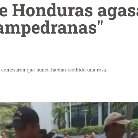
de Honduras agas
ampedranas"
 confesaron que nunca habían recibido una rosa.