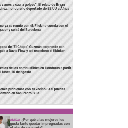
s vamos a caer a golpes”: El relato de Bryan
chez, hondureño deportado de EE UU a África
co ya se reunió con él: Flick no cuenta con el
gador y se irá del Barcelona
posa de "El Chapo" Guzmán sorprende con
galo a Davis Flow y así reaccionó el tiktoker
ecios de los combustibles en Honduras a partir
l lunes 10 de agosto
ienes problemas con tu vecino? Así puedes
solverlo en San Pedro Sula
¿Por qué a las mujeres les
AMIGA
gusta tanto quedar impregnadas con
el olor de su pareja?