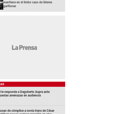
mantiene en el limbo caso de líderes
garífunas
DAS
 le responde a Dagoberto Aspra ante
uestas amenazas en audiencia
usan de cómplice a novia trans de César