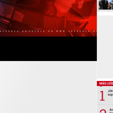
MÁS LEÍ
JOH
sup
Ac