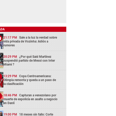
ADA
21:17 PM
Sale a la luz la verdad sobre
vida privada de Vozinha: Adiós a
rumores
20:29 PM
¿Por qué Said Martínez
suspendió partido de Messi con Inter
Miami ?
13:29 PM
Copa Centroamericana:
Olimpia remonta y queda a un paso de
la clasificación
18:46 PM
Capturan a venezolano por
muerte de expolicía en asalto a negocio
en Danlí
19:00 PM
18 meses sin fallo: Corte