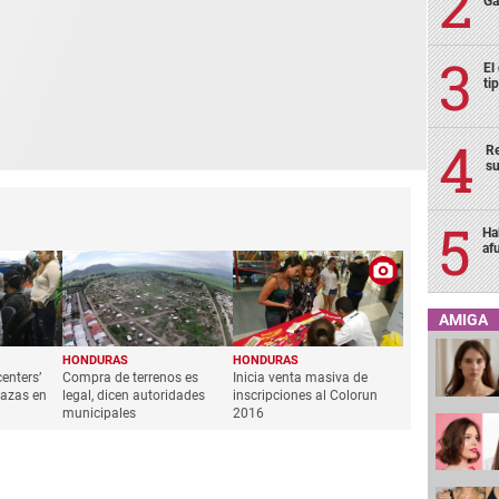
Ga
El
ti
Re
su
Ha
af
AMIGA
HONDURAS
HONDURAS
centers’
Compra de terrenos es
Inicia venta masiva de
lazas en
legal, dicen autoridades
inscripciones al Colorun
municipales
2016