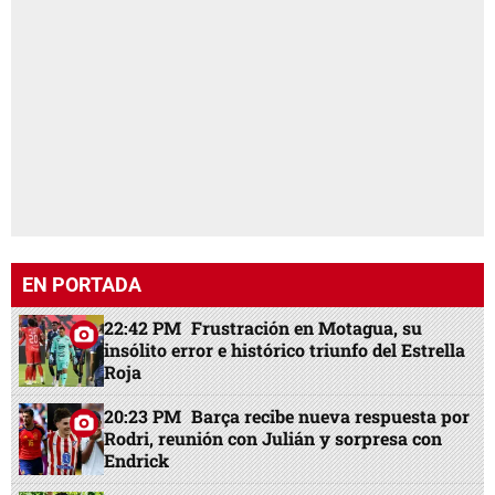
EN PORTADA
22:42 PM
Frustración en Motagua, su
insólito error e histórico triunfo del Estrella
Roja
20:23 PM
Barça recibe nueva respuesta por
Rodri, reunión con Julián y sorpresa con
Endrick
18:35 PM
Génesis fue localizada por
Interpol después de 20 días desaparecida
17:34 PM
La inesperada decisión de
Mbappé: pone fin a un vínculo de años
17:06 PM
"Nos encontraremos en el cielo”: el
adiós y la súplica ignorada a Nasser Hilsaca