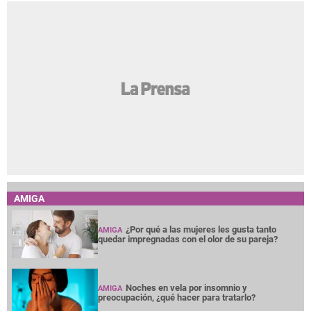
AMIGA
¿Por qué a las mujeres les gusta tanto
AMIGA
quedar impregnadas con el olor de su pareja?
Noches en vela por insomnio y
AMIGA
preocupación, ¿qué hacer para tratarlo?
¿Terminar una amistad duele tanto como
AMIGA
una ruptura amorosa?
¿Cabello largo o corto? Elige tu corte según
AMIGA
tu cuello
Entre mujeres: guía para acompañar a su
AMIGA
amiga o familiar con cáncer de mama