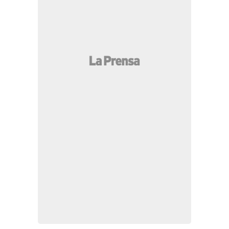
MÁS LEÍDAS
Video clave revela los últimos minutos del
empresario Roberto Becker tras ataque en SPS
“Que te pares, perr...”: le gritó el sicario a
Yamileth Bonilla cuando iba en su moto
Génesis fue localizada por Interpol después de 20