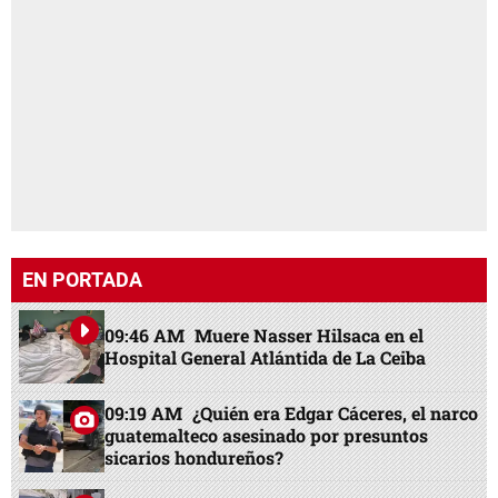
EN PORTADA
09:46 AM
Muere Nasser Hilsaca en el
Hospital General Atlántida de La Ceiba
09:19 AM
¿Quién era Edgar Cáceres, el narco
guatemalteco asesinado por presuntos
sicarios hondureños?