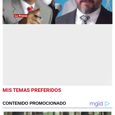
0
seconds
of
1
minute,
0
MIS TEMAS PREFERIDOS