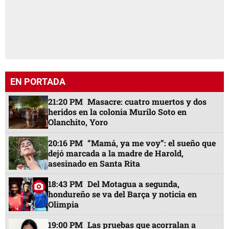
EN PORTADA
21:20 PM
Masacre: cuatro muertos y dos
heridos en la colonia Murilo Soto en
Olanchito, Yoro
20:16 PM
“Mamá, ya me voy”: el sueño que
dejó marcada a la madre de Harold,
asesinado en Santa Rita
18:43 PM
Del Motagua a segunda,
hondureño se va del Barça y noticia en
Olimpia
19:00 PM
Las pruebas que acorralan a