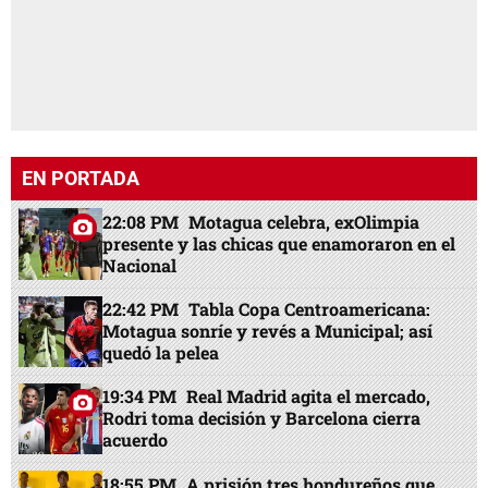
EN PORTADA
22:08 PM
Motagua celebra, exOlimpia
presente y las chicas que enamoraron en el
Nacional
22:42 PM
Tabla Copa Centroamericana:
Motagua sonríe y revés a Municipal; así
quedó la pelea
19:34 PM
Real Madrid agita el mercado,
Rodri toma decisión y Barcelona cierra
acuerdo
18:55 PM
A prisión tres hondureños que