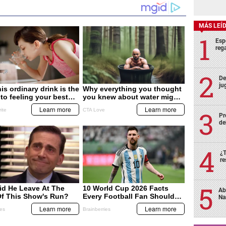
MÁS LEÍ
Esp
rega
De
ju
Pr
de
¿T
re
Ab
Na