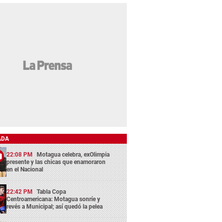
ADA
22:08 PM
Motagua celebra, exOlimpia
presente y las chicas que enamoraron
en el Nacional
22:42 PM
Tabla Copa
Centroamericana: Motagua sonríe y
revés a Municipal; así quedó la pelea