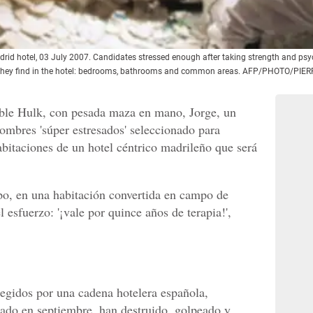
id hotel, 03 July 2007. Candidates stressed enough after taking strength and psych
hing they find in the hotel: bedrooms, bathrooms and common areas. AFP/PHOTO/P
íble Hulk, con pesada maza en mano, Jorge, un
hombres 'súper estresados' seleccionado para
abitaciones de un hotel céntrico madrileño que será
rpo, en una habitación convertida en campo de
l esfuerzo: '¡vale por quince años de terapia!',
legidos por una cadena hotelera española,
ovado en septiembre, han destruido, golpeado y