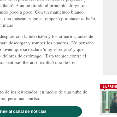
otidiano'. Aunque tímido al principio, Jorge, un
tando poco a poco. Con un mameluco blanco,
s, una máscara y gafas, empezó por atacar al baño,
n mano.
espués con la televisión y los armarios, antes de
s para descolgar y romper los cuadros. 'No pensaba
e joven, que se declara 'muy estresado' y que
y dolores de estómago'. 'Esta técnica contra el
ara sentirse liberado', explicó uno de los
LA PREN
no de los 'estresados' en medio de una nube de
rpo, pero una sonrisa.
rme al canal de noticias