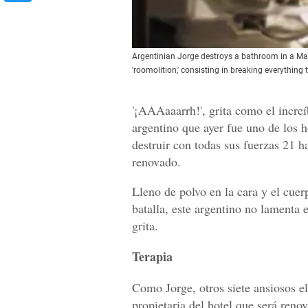
Argentinian Jorge destroys a bathroom in a Madr
'roomolition,' consisting in breaking everyt
'¡AAAaaarrh!', grita como el incre
argentino que ayer fue uno de los 
destruir con todas sus fuerzas 21 h
renovado.
Lleno de polvo en la cara y el cue
batalla, este argentino no lamenta e
grita.
Terapia
Como Jorge, otros siete ansiosos e
propietaria del hotel que será ren