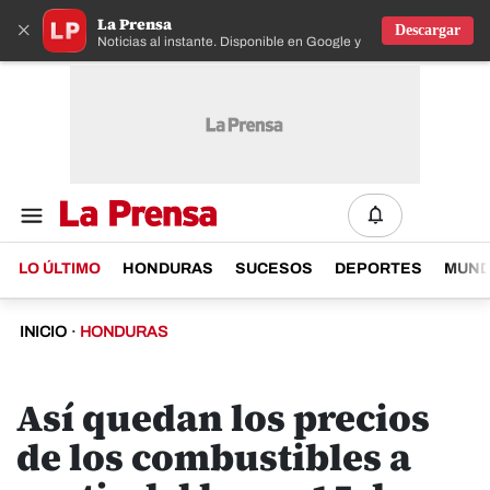
La Prensa
×
Descargar
Noticias al instante. Disponible en Google y IOS
LO ÚLTIMO
HONDURAS
SUCESOS
DEPORTES
MUN
INICIO
·
HONDURAS
Así quedan los precios
de los combustibles a