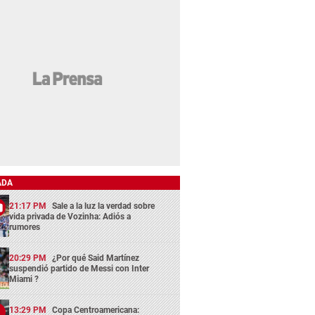
ADA
21:17 PM
Sale a la luz la verdad sobre
vida privada de Vozinha: Adiós a
rumores
20:29 PM
¿Por qué Said Martínez
suspendió partido de Messi con Inter
Miami ?
13:29 PM
Copa Centroamericana: