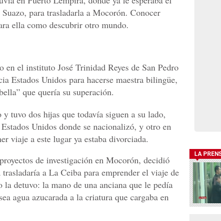
lluvia en Puerto Lempira, donde ya le esperaba el
Suazo, para trasladarla a Mocorón. Conocer
para ella como descubrir otro mundo.
o en el instituto José Trinidad Reyes de San Pedro
cia Estados Unidos para hacerse maestra bilingüe,
bella” que quería su superación.
y tuvo dos hijas que todavía siguen a su lado,
n Estados Unidos donde se nacionalizó, y otro en
r viaje a este lugar ya estaba divorciada.
LA PREN
proyectos de investigación en Mocorón, decidió
 trasladaría a La Ceiba para emprender el viaje de
o la detuvo: la mano de una anciana que le pedía
ea agua azucarada a la criatura que cargaba en