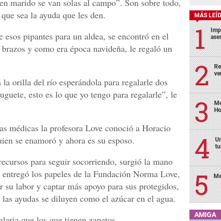
enen marido se van solas al campo”. Son sobre todo,
 que sea la ayuda que les den.
MÁS LEÍ
Imp
 esos pipantes para un aldea, se encontró en el
ase
n brazos y como era época navideña, le regaló un
Re
ve
la orilla del río esperándola para regalarle dos
uguete, esto es lo que yo tengo para regalarle”, le
Me
Ho
as médicas la profesora Love conoció a Horacio
uien se enamoró y ahora es su esposo.
Un
tu
recursos para seguir socorriendo, surgió la mano
 entregó los papeles de la Fundación Norma Love,
Me
ir su labor y captar más apoyo para sus protegidos,
 las ayudas se diluyen como el azúcar en el agua.
AMIGA
aria que los que tienen zapatos.