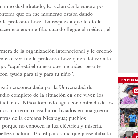
n niño deshidratado, le reclamé a la señora por
ronteras que en ese momento estaba dando
ó la profesora Love. La respuesta que le dio la
hacer esa enorme fila, cuando llegue al médico, el
mera de la organización internacional y le ordenó
ero esta vez fue la profesora Love quien detuvo a la
jo: “aquí está el dinero que me pides, pero te
on ayuda para ti y para tu niño”.
EN PORT
isión encomendada por la Universidad de
udio completo de la situación en que viven los
estudiantes. Niños tomando agua contaminada de los
dos murieron o resultaron lisiados en una guerra
contras de la cercana Nicaragua; pueblos
porque no conocen la luz eléctrica y miseria,
elleza natural. Era el panorama que presentaba la