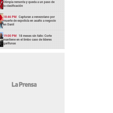
Olimpia remonta y queda a un paso de
la clasificación
18:46 PM
Capturan a venezolano por
muerte de expolicía en asalto a negocio
en Danlí
19:00 PM
18 meses sin fallo: Corte
mantiene en el limbo caso de líderes
garífunas