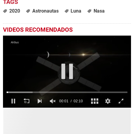
2020
Astronautas
Luna
Nasa
VIDEOS RECOMENDADOS
0
seconds
of
2
minutes,
10