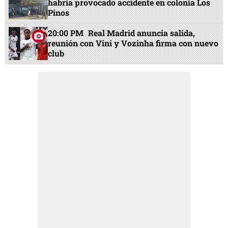
habría provocado accidente en colonia Los
Pinos
20:00 PM
Real Madrid anuncia salida,
reunión con Vini y Vozinha firma con nuevo
club