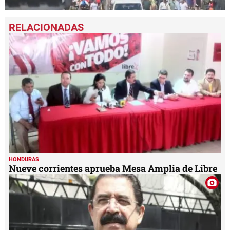
0
seconds
of
1
minute,
57
seconds
HONDURAS
Nueve corrientes aprueba Mesa Amplia de Libre