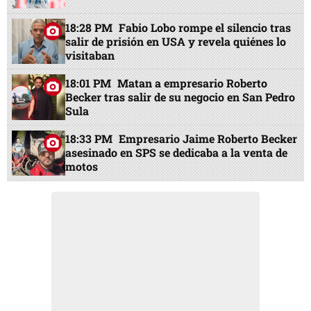
18:28 PM
Fabio Lobo rompe el silencio tras
salir de prisión en USA y revela quiénes lo
visitaban
18:01 PM
Matan a empresario Roberto
Becker tras salir de su negocio en San Pedro
Sula
18:33 PM
Empresario Jaime Roberto Becker
asesinado en SPS se dedicaba a la venta de
motos