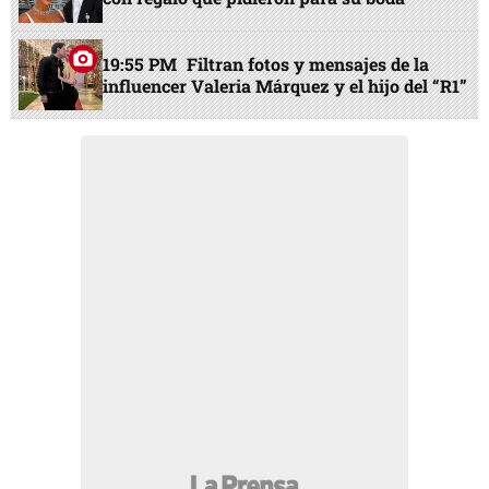
19:55 PM
Filtran fotos y mensajes de la
influencer Valeria Márquez y el hijo del “R1”