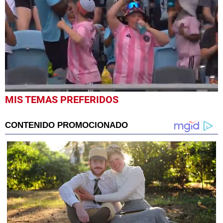
0
MIS TEMAS PREFERIDOS
seconds
of
55
seconds