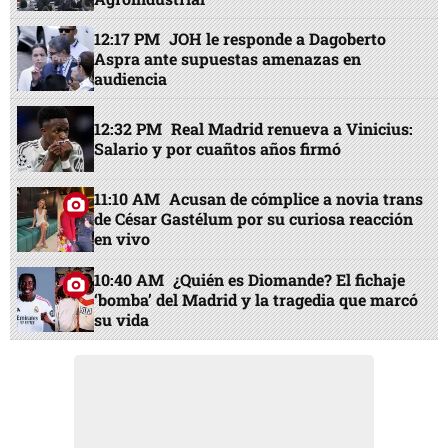
12:17 PM
JOH le responde a Dagoberto
Aspra ante supuestas amenazas en
audiencia
12:32 PM
Real Madrid renueva a Vinicius:
Salario y por cuañtos años firmó
11:10 AM
Acusan de cómplice a novia trans
de César Gastélum por su curiosa reacción
en vivo
10:40 AM
¿Quién es Diomande? El fichaje
‘bomba’ del Madrid y la tragedia que marcó
su vida