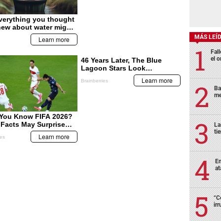
MÁS LEÍ
Fall
el o
Ba
me
La
ti
En
at
“C
ir