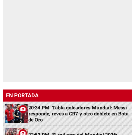
EN PORTADA
20:34 PM
Tabla goleadores Mundial: Messi
responde, revés a CR7 y otro doblete en Bota
de Oro
22:53 PM
El milagro del Mundial 2026: