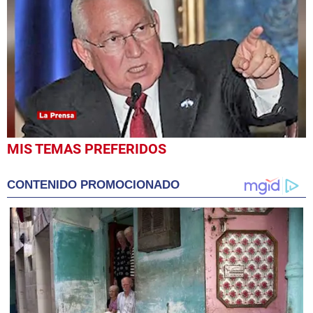
0
MIS TEMAS PREFERIDOS
seconds
of
1
CONTENIDO PROMOCIONADO
minute,
17
seconds