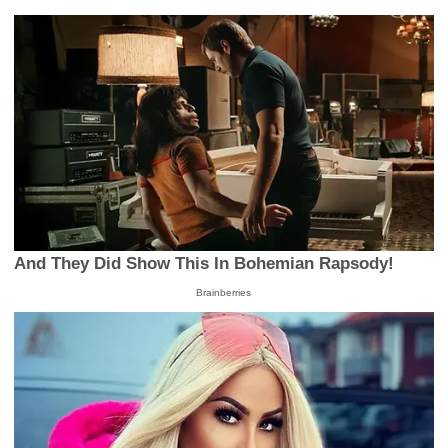
And They Did Show This In Bohemian Rapsody!
Brainberries