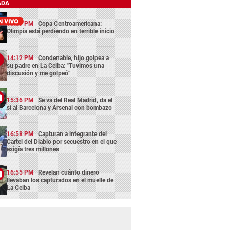
ADA
13:29 PM
Copa Centroamericana:
Olimpia está perdiendo en terrible inicio
14:12 PM
Condenable, hijo golpea a
su padre en La Ceiba: "Tuvimos una
discusión y me golpeó"
15:36 PM
Se va del Real Madrid, da el
sí al Barcelona y Arsenal con bombazo
16:58 PM
Capturan a integrante del
Cartel del Diablo por secuestro en el que
exigía tres millones
16:55 PM
Revelan cuánto dinero
llevaban los capturados en el muelle de
La Ceiba