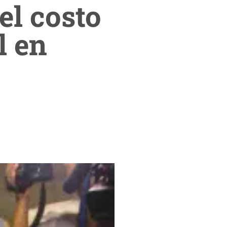
el costo
l en