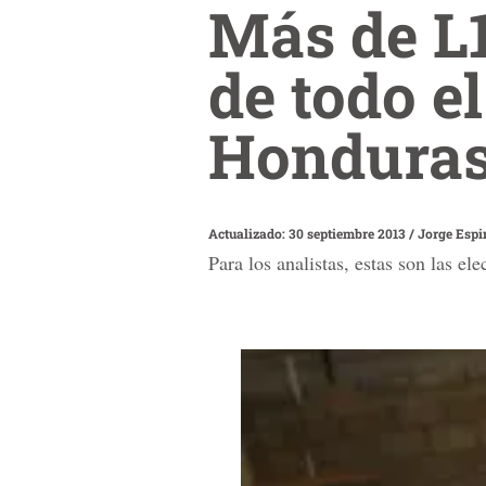
Más de L1
de todo e
Hondura
Actualizado: 30 septiembre 2013
/
Jorge Espi
Para los analistas, estas son las el