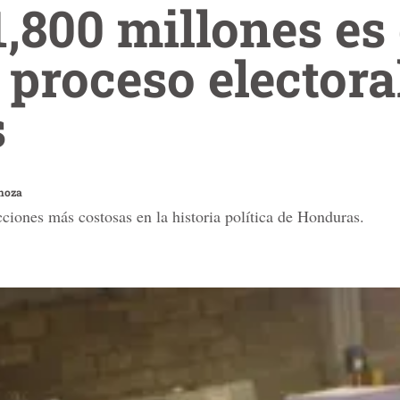
,800 millones es 
l proceso electora
s
noza
ecciones más costosas en la historia política de Honduras.